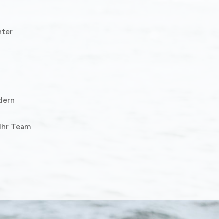
hter
dern
 Ihr Team