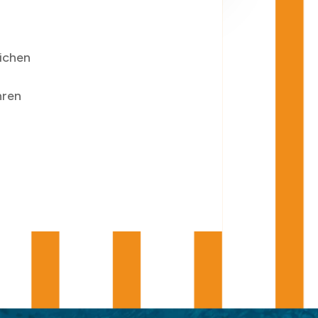
lichen
hren